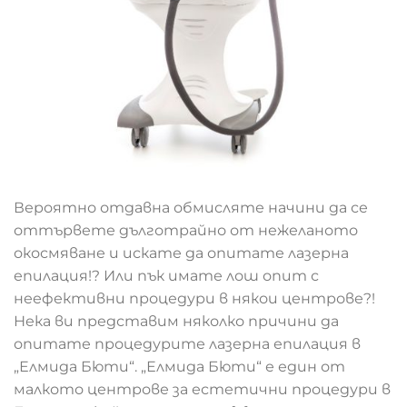
Вероятно отдавна обмисляте начини да се
оттървете дълготрайно от нежеланото
окосмяване и искате да опитате лазерна
епилация!? Или пък имате лош опит с
неефективни процедури в някои центрове?!
Нека ви представим няколко причини да
опитате процедурите лазерна епилация в
„Елмида Бюти“. „Елмида Бюти“ е един от
малкото центрове за естетични процедури в