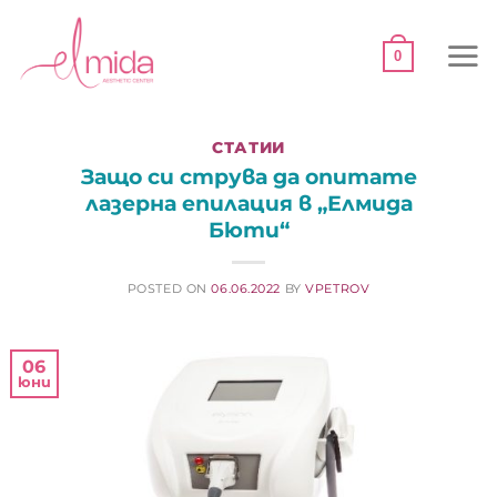
Skip
to
0
content
СТАТИИ
Защо си струва да опитате
лазерна епилация в „Елмида
Бюти“
POSTED ON
06.06.2022
BY
VPETROV
06
юни