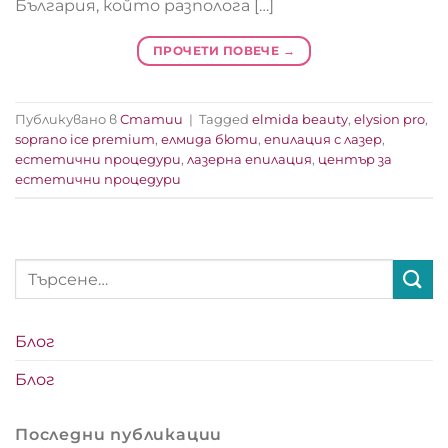
България, който разполога […]
ПРОЧЕТИ ПОВЕЧЕ
→
Публикувано в
Статии
|
Tagged
elmida beauty
,
elysion pro
,
soprano ice premium
,
елмида бюти
,
епилация с лазер
,
естетични процедури
,
лазерна епилация
,
център за
естетични процедури
Блог
Блог
Последни публикации